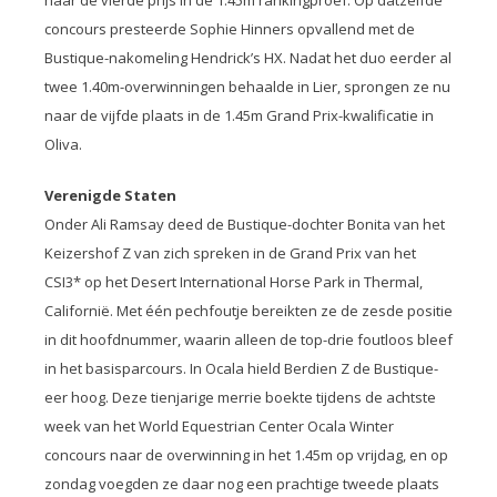
naar de vierde prijs in de 1.45m rankingproef. Op datzelfde
concours presteerde Sophie Hinners opvallend met de
Bustique-nakomeling Hendrick’s HX. Nadat het duo eerder al
twee 1.40m-overwinningen behaalde in Lier, sprongen ze nu
naar de vijfde plaats in de 1.45m Grand Prix-kwalificatie in
Oliva.
Verenigde Staten
Onder Ali Ramsay deed de Bustique-dochter Bonita van het
Keizershof Z van zich spreken in de Grand Prix van het
CSI3* op het Desert International Horse Park in Thermal,
Californië. Met één pechfoutje bereikten ze de zesde positie
in dit hoofdnummer, waarin alleen de top-drie foutloos bleef
in het basisparcours. In Ocala hield Berdien Z de Bustique-
eer hoog. Deze tienjarige merrie boekte tijdens de achtste
week van het World Equestrian Center Ocala Winter
concours naar de overwinning in het 1.45m op vrijdag, en op
zondag voegden ze daar nog een prachtige tweede plaats