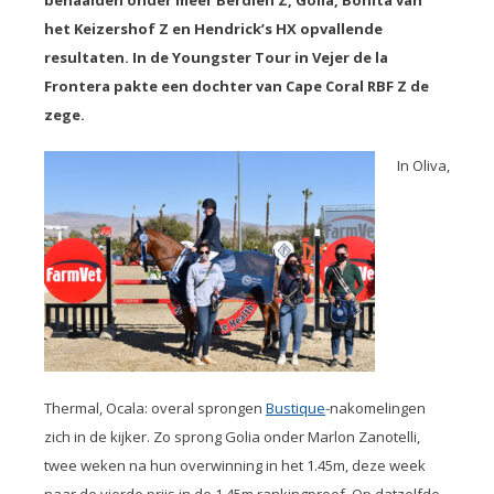
behaalden onder meer Berdien Z, Golia, Bonita van
het Keizershof Z en Hendrick’s HX opvallende
resultaten. In de Youngster Tour in Vejer de la
Frontera pakte een dochter van Cape Coral RBF Z de
zege.
In Oliva,
Thermal, Ocala: overal sprongen
Bustique
-nakomelingen
zich in de kijker. Zo sprong Golia onder Marlon Zanotelli,
twee weken na hun overwinning in het 1.45m, deze week