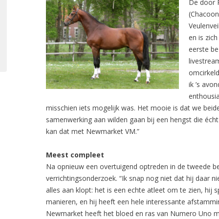
De door 
(Chacoon
Veulenvei
en is zich
eerste be
livestrea
omcirkeld 
ik ’s avo
enthousia
misschien iets mogelijk was. Het mooie is dat we bei
samenwerking aan wilden gaan bij een hengst die éch
kan dat met Newmarket VM.”
Meest compleet
Na opnieuw een overtuigend optreden in de tweede be
verrichtingsonderzoek. “Ik snap nog niet dat hij daar 
alles aan klopt: het is een echte atleet om te zien, hi
manieren, en hij heeft een hele interessante afstammin
Newmarket heeft het bloed en ras van Numero Uno mee