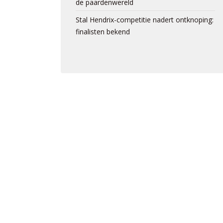
de paardenwereld
Stal Hendrix-competitie nadert ontknoping:
finalisten bekend