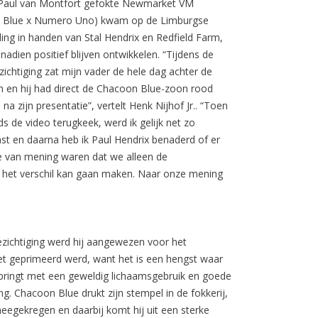
Paul van Montfort gefokte Newmarket VM
 Blue x Numero Uno) kwam op de Limburgse
ling in handen van Stal Hendrix en Redfield Farm,
 nadien positief blijven ontwikkelen. “Tijdens de
zichtiging zat mijn vader de hele dag achter de
m en hij had direct de Chacoon Blue-zoon rood
na zijn presentatie”, vertelt Henk Nijhof Jr.. “Toen
nds de video terugkeek, werd ik gelijk net zo
st en daarna heb ik Paul Hendrix benaderd of er
de van mening waren dat we alleen de
t het verschil kan gaan maken. Naar onze mening
zichtiging werd hij aangewezen voor het
niet geprimeerd werd, want het is een hengst waar
j springt met een geweldig lichaamsgebruik en goede
g. Chacoon Blue drukt zijn stempel in de fokkerij,
gekregen en daarbij komt hij uit een sterke