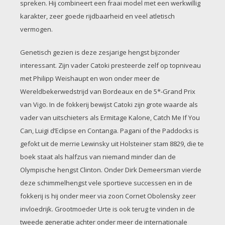
spreken. Hij combineert een fraai model met een werkwillig
karakter, zeer goede rijdbaarheid en veel atletisch
vermogen.
Genetisch gezien is deze zesjarige hengst bijzonder
interessant. Zijn vader Catoki presteerde zelf op topniveau
met Philipp Weishaupt en won onder meer de
Wereldbekerwedstrijd van Bordeaux en de 5*-Grand Prix
van Vigo. In de fokkerij bewijst Catoki zijn grote waarde als
vader van uitschieters als Ermitage Kalone, Catch Me If You
Can, Luigi d’Eclipse en Contanga. Pagani of the Paddocks is
gefokt uit de merrie Lewinsky uit Holsteiner stam 8829, die te
boek staat als halfzus van niemand minder dan de
Olympische hengst Clinton. Onder Dirk Demeersman vierde
deze schimmelhengst vele sportieve successen en in de
fokkerij is hij onder meer via zoon Cornet Obolensky zeer
invloedrijk. Grootmoeder Urte is ook terug te vinden in de
tweede generatie achter onder meer de internationale