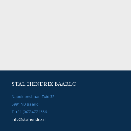
STAL HENDRIX BAARLO
Napoleonsbaan Zuid 32
5991 ND Baarlo
T. +31 (0)77 477 1556
info@stalhendrix.nl