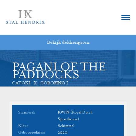
Bekijk dekhengsten
PAGANI OF THE
PADDOCKS
CATOKI X COROFINO I
Stamboek
KWPN (Royal Dutch
Sporthorse)
Kleur
Schimmel
Geboortedatum
2020