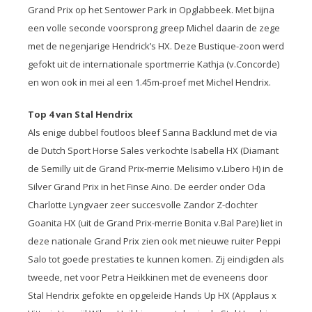
Grand Prix op het Sentower Park in Opglabbeek. Met bijna
een volle seconde voorsprong greep Michel daarin de zege
met de negenjarige Hendrick’s HX. Deze Bustique-zoon werd
gefokt uit de internationale sportmerrie Kathja (v.Concorde)
en won ook in mei al een 1.45m-proef met Michel Hendrix.
Top 4 van Stal Hendrix
Als enige dubbel foutloos bleef Sanna Backlund met de via
de Dutch Sport Horse Sales verkochte Isabella HX (Diamant
de Semilly uit de Grand Prix-merrie Melisimo v.Libero H) in de
Silver Grand Prix in het Finse Aino. De eerder onder Oda
Charlotte Lyngvaer zeer succesvolle Zandor Z-dochter
Goanita HX (uit de Grand Prix-merrie Bonita v.Bal Pare) liet in
deze nationale Grand Prix zien ook met nieuwe ruiter Peppi
Salo tot goede prestaties te kunnen komen. Zij eindigden als
tweede, net voor Petra Heikkinen met de eveneens door
Stal Hendrix gefokte en opgeleide Hands Up HX (Applaus x