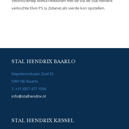
Vittorio) terwijl Wilma Heikkinen met de via de Stal Hendrix
verkochte Elvis PS (v.Zidane) als vierde kon opstellen.
STAL HENDRIX BAARLO
Napoleonsbaan Zuid 32
5991 ND Baarlo
T. +31 (0)77 477 1556
info@stalhendrix.nl
STAL HENDRIX KESSEL