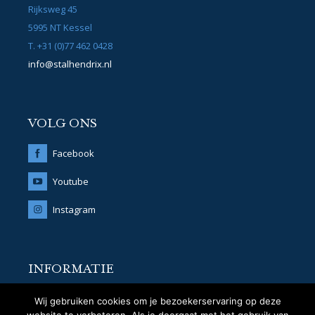
Rijksweg 45
5995 NT Kessel
T. +31 (0)77 462 0428
info@stalhendrix.nl
VOLG ONS
Facebook
Youtube
Instagram
INFORMATIE
© 2018 Stal Hendrix
Wij gebruiken cookies om je bezoekerservaring op deze