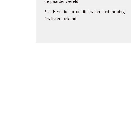
de paardenwereld
Stal Hendrix-competitie nadert ontknoping:
finalisten bekend