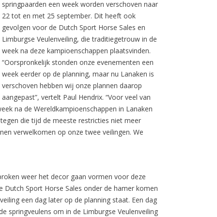
springpaarden een week worden verschoven naar
22 tot en met 25 september. Dit heeft ook
gevolgen voor de Dutch Sport Horse Sales en
Limburgse Veulenveiling, die traditiegetrouw in de
week na deze kampioenschappen plaatsvinden.
“Oorspronkelijk stonden onze evenementen een
week eerder op de planning, maar nu Lanaken is
verschoven hebben wij onze plannen daarop
aangepast”, vertelt Paul Hendrix. “Voor veel van
de week na de Wereldkampioenschappen in Lanaken
tegen die tijd de meeste restricties niet meer
nen verwelkomen op onze twee veilingen. We
sproken weer het decor gaan vormen voor deze
n de Dutch Sport Horse Sales onder de hamer komen
eiling een dag later op de planning staat. Een dag
de springveulens om in de Limburgse Veulenveiling