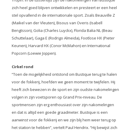
Tropin. In de tussentijd zijn de nakomelingen van Bustique
zich heel goed blijven ontwikkelen en presteert er een heel
stel opvallend in de internationale sport. Zoals Beauville Z
(Maikel van der Vleuten), Bisous van Overis (Isabell
Bengtsson), Golia (Charles Luyckx), Florida Balia NL (Beau
Schuttelaar), Gaga E (Rodrigo Almeida), Footlose HX (Pieter
Keunen), Harvard HX (Conor McMahon) en International
Popcorn (Loewie Joppen).
Cirkel rond
“Toen de mogelijkheid ontstond om Bustique terug te halen
voor de fokkerij, hoefden we geen moment te twijfelen. Hij
heeft zich bewezen in de sport en zijn oudste nakomelingen
volgen in zijn voetsporen op Grand Prix-niveau. De
sportmensen zijn erg enthousiast over zijn nakomelingen
en dat is altijd een goede graadmeter. Bustique is een
aanwinst voor de fokkerij en we zijn blij hem weer terug op
het station te hebben”, vertelt Paul Hendrix. “Hij bewijst zich