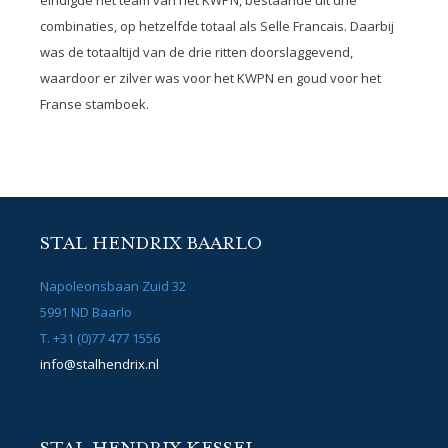
eindigde het team van het KWPN, bestaande uit drie
combinaties, op hetzelfde totaal als Selle Francais. Daarbij
was de totaaltijd van de drie ritten doorslaggevend,
waardoor er zilver was voor het KWPN en goud voor het
Franse stamboek.
STAL HENDRIX BAARLO
Napoleonsbaan Zuid 32
5991 ND Baarlo
T. +31 (0)77 477 1556
info@stalhendrix.nl