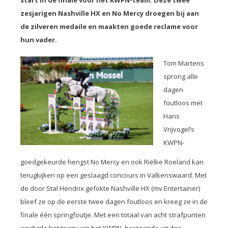
start in de finale voor het KWPN-team. Deze twee
zesjarigen Nashville HX en No Mercy droegen bij aan
de zilveren medaile en maakten goede reclame voor
hun vader.
Tom Martens
sprong alle
dagen
foutloos met
Hans
Vrijvogel’s
KWPN-
goedgekeurde hengst No Mercy en ook Riëlke Roeland kan
terugkijken op een geslaagd concours in Valkenswaard. Met
de door Stal Hendrix gefokte Nashville HX (mv.Entertainer)
bleef ze op de eerste twee dagen foutloos en kreeg ze in de
finale één springfoutje. Met een totaal van acht strafpunten