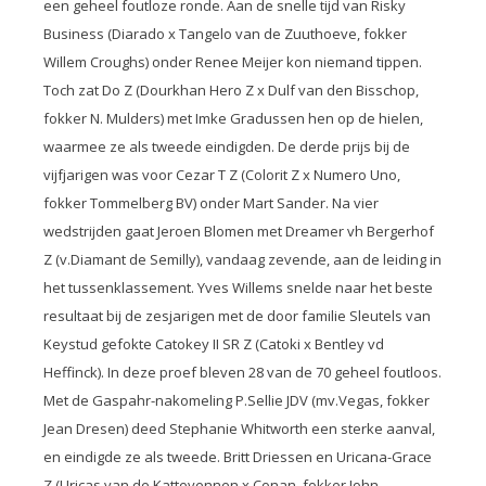
een geheel foutloze ronde. Aan de snelle tijd van Risky
Business (Diarado x Tangelo van de Zuuthoeve, fokker
Willem Croughs) onder Renee Meijer kon niemand tippen.
Toch zat Do Z (Dourkhan Hero Z x Dulf van den Bisschop,
fokker N. Mulders) met Imke Gradussen hen op de hielen,
waarmee ze als tweede eindigden. De derde prijs bij de
vijfjarigen was voor Cezar T Z (Colorit Z x Numero Uno,
fokker Tommelberg BV) onder Mart Sander. Na vier
wedstrijden gaat Jeroen Blomen met Dreamer vh Bergerhof
Z (v.Diamant de Semilly), vandaag zevende, aan de leiding in
het tussenklassement. Yves Willems snelde naar het beste
resultaat bij de zesjarigen met de door familie Sleutels van
Keystud gefokte Catokey II SR Z (Catoki x Bentley vd
Heffinck). In deze proef bleven 28 van de 70 geheel foutloos.
Met de Gaspahr-nakomeling P.Sellie JDV (mv.Vegas, fokker
Jean Dresen) deed Stephanie Whitworth een sterke aanval,
en eindigde ze als tweede. Britt Driessen en Uricana-Grace
Z (Uricas van de Kattevennen x Conan, fokker John