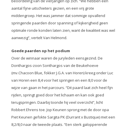
beoordeling van de vierjarigen op zich. “We hebben een
aantal fijne uitschieters gezien, en een vrij grote
middengroep. Het was jammer dat sommige opvallend
springende paarden door spanning of kijkerigheid geen
optimale ronde konden laten zien, want de kwaliteit was wel
aanwezig”, vertelt Van Helmond.
Goede paarden op het podium
Over de winnaar waren de juryleden eensgezind. De
Donthargos-zoon Sonthargos van de Beukehoeve
(mv.Chacoon Blue, fokker J.G.A. van Horen) kreeg onder Luc
van Horen een 8,4 voor het springen en een 8,0 voor de
wijze van gaan in het parcours. “Dit paard laat zich heel fijn
rijden, springt goed door het lichaam en kan ook goed
terugspringen. Daarbij toonde hij veel overzicht”, licht
Robbert Ehrens toe. Jop Keunen sprong met de door opa
Piet Keunen gefokte Sargita PK (Durrant x Bustique) met een
8,2/8,0 naar de tweede plaats. “Een sterk galopperende