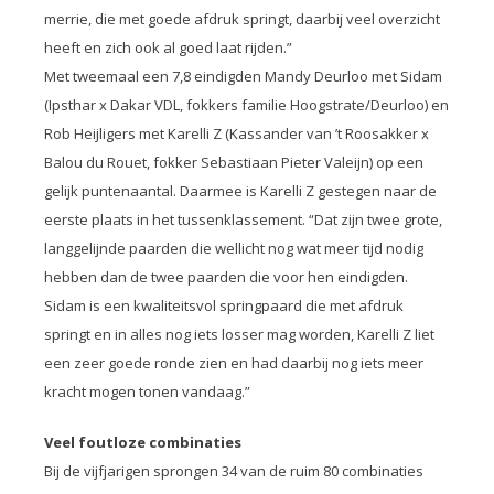
merrie, die met goede afdruk springt, daarbij veel overzicht
heeft en zich ook al goed laat rijden.”
Met tweemaal een 7,8 eindigden Mandy Deurloo met Sidam
(Ipsthar x Dakar VDL, fokkers familie Hoogstrate/Deurloo) en
Rob Heijligers met Karelli Z (Kassander van ’t Roosakker x
Balou du Rouet, fokker Sebastiaan Pieter Valeijn) op een
gelijk puntenaantal. Daarmee is Karelli Z gestegen naar de
eerste plaats in het tussenklassement. “Dat zijn twee grote,
langgelijnde paarden die wellicht nog wat meer tijd nodig
hebben dan de twee paarden die voor hen eindigden.
Sidam is een kwaliteitsvol springpaard die met afdruk
springt en in alles nog iets losser mag worden, Karelli Z liet
een zeer goede ronde zien en had daarbij nog iets meer
kracht mogen tonen vandaag.”
Veel foutloze combinaties
Bij de vijfjarigen sprongen 34 van de ruim 80 combinaties