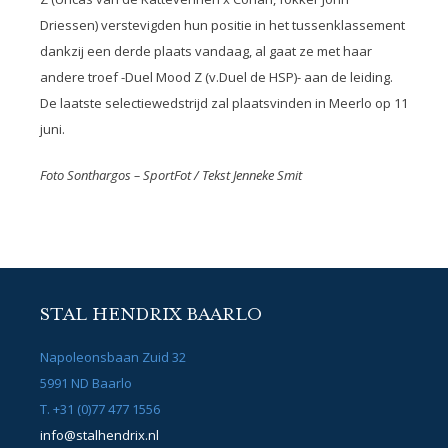
Driessen) verstevigden hun positie in het tussenklassement
dankzij een derde plaats vandaag, al gaat ze met haar
andere troef -Duel Mood Z (v.Duel de HSP)- aan de leiding.
De laatste selectiewedstrijd zal plaatsvinden in Meerlo op 11
juni.
Foto Sonthargos – SportFot / Tekst Jenneke Smit
STAL HENDRIX BAARLO
Napoleonsbaan Zuid 32
5991 ND Baarlo
T. +31 (0)77 477 1556
info@stalhendrix.nl