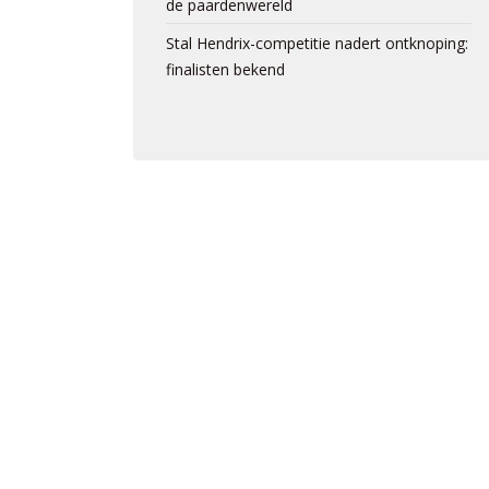
de paardenwereld
Stal Hendrix-competitie nadert ontknoping:
finalisten bekend