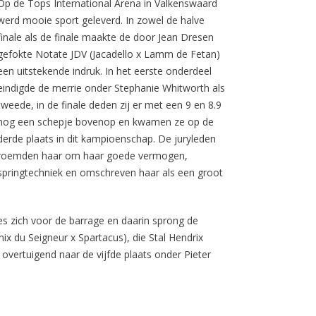
Op de Tops International Arena in Valkenswaard
werd mooie sport geleverd. In zowel de halve
finale als de finale maakte de door Jean Dresen
gefokte Notate JDV (Jacadello x Lamm de Fetan)
een uitstekende indruk. In het eerste onderdeel
eindigde de merrie onder Stephanie Whitworth als
tweede, in de finale deden zij er met een 9 en 8.9
nog een schepje bovenop en kwamen ze op de
derde plaats in dit kampioenschap. De juryleden
roemden haar om haar goede vermogen,
springtechniek en omschreven haar als een groot
es zich voor de barrage en daarin sprong de
du Seigneur x Spartacus), die Stal Hendrix
vertuigend naar de vijfde plaats onder Pieter