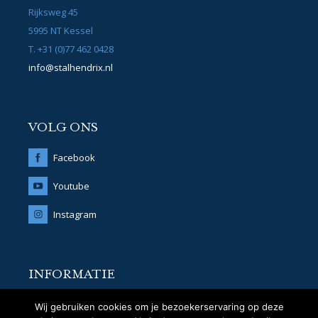
Rijksweg 45
5995 NT Kessel
T. +31 (0)77 462 0428
info@stalhendrix.nl
VOLG ONS
Facebook
Youtube
Instagram
INFORMATIE
© 2018 Stal Hendrix
Wij gebruiken cookies om je bezoekerservaring op deze