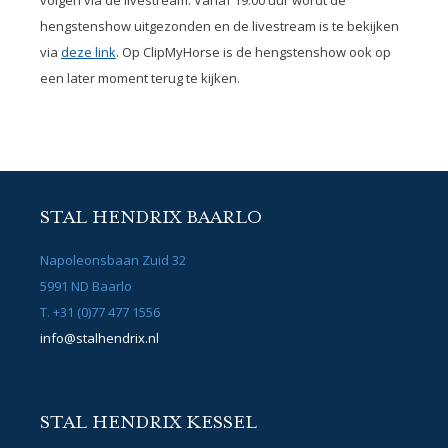
volgen via de livestream. Vanaf 19.00 uur wordt de
hengstenshow uitgezonden en de livestream is te bekijken
via
deze link
. Op ClipMyHorse is de hengstenshow ook op
een later moment terug te kijken.
STAL HENDRIX BAARLO
Napoleonsbaan Zuid 32
5991 ND Baarlo
T. +31 (0)77 477 1556
info@stalhendrix.nl
STAL HENDRIX KESSEL