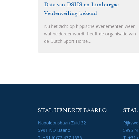
Data van DSHS en Limburgse
Veulenveiling bekend
Nu het zicht op hippische evenementen weer
wat helderder wordt, heeft de organisatie van
de Dutch Sport Horse…
STAL HENDRIX BAARLO
STAL
Napoleonsbaan Zuid 32
Rijkswe
5991 ND Baarlo
5995 NT
T. +31 (0)77 477 1556
T. +31 