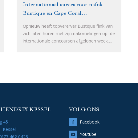
Internationaal succes voor nafok
Bustique en Cape Coral...
Opnieuw heeft topvererver Bustique flink van
zich laten horen met zijn nakomelingen op de
internationale concoursen afgelopen week….
 HENDRIX KESSEL
VOLG ONS
g 45
Facebook
 Kessel
Youtube
(0)77 462 0428