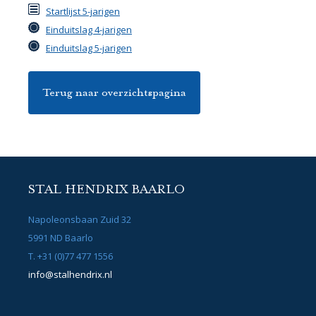
Startlijst 5-jarigen
Einduitslag 4-jarigen
Einduitslag 5-jarigen
Terug naar overzichtspagina
STAL HENDRIX BAARLO
Napoleonsbaan Zuid 32
5991 ND Baarlo
T. +31 (0)77 477 1556
info@stalhendrix.nl